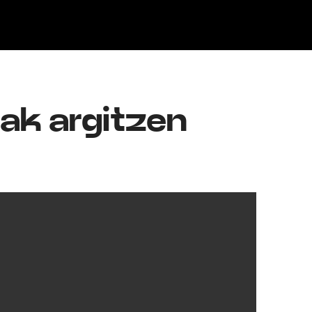
Klisk
uak argitzen