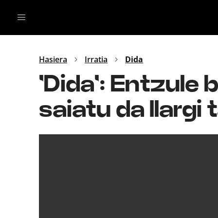
Irratia
Top Gaztea
Podcastak
Mus
Dida
Hasiera
Irratia
Dida
Gu
B Aldea
'Dida': Entzule
Bitan
saiatu da Ilargi