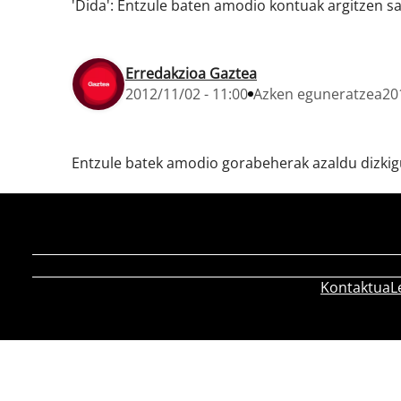
'Dida': Entzule baten amodio kontuak argitzen sai
Erredakzioa Gaztea
2012/11/02 - 11:00
Azken eguneratzea
20
Entzule batek amodio gorabeherak azaldu dizkigu
Kontaktua
L