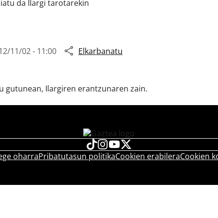
atu da Ilargi tarotarekin
12/11/02 - 11:00
Elkarbanatu
 gutunean, Ilargiren erantzunaren zain.
ege oharra
Pribatutasun politika
Cookien erabilera
Cookien k