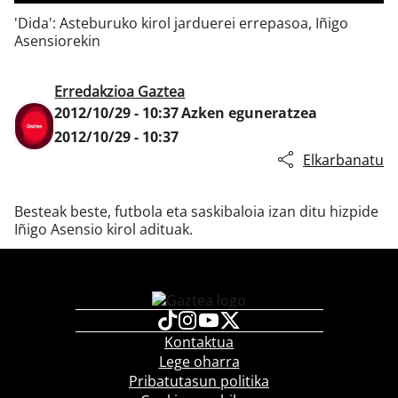
'Dida': Asteburuko kirol jarduerei errepasoa, Iñigo
Asensiorekin
Klisk
Erredakzioa Gaztea
2012/10/29 - 10:37
Azken eguneratzea
2012/10/29 - 10:37
Elkarbanatu
Besteak beste, futbola eta saskibaloia izan ditu hizpide
Iñigo Asensio kirol adituak.
Kontaktua
Lege oharra
Pribatutasun politika