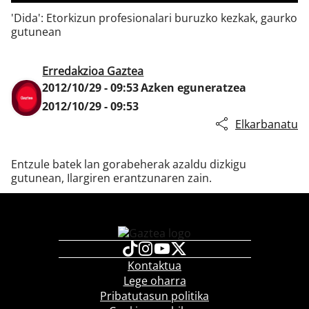
'Dida': Etorkizun profesionalari buruzko kezkak, gaurko
gutunean
Klisk
Erredakzioa Gaztea
2012/10/29 - 09:53
Azken eguneratzea
2012/10/29 - 09:53
Elkarbanatu
Entzule batek lan gorabeherak azaldu dizkigu
gutunean, Ilargiren erantzunaren zain.
Kontaktua
Lege oharra
Pribatutasun politika