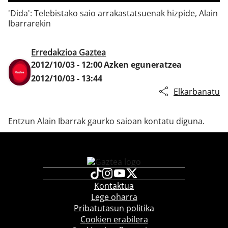
'Dida': Telebistako saio arrakastatsuenak hizpide, Alain
Ibarrarekin
Klisk
Erredakzioa Gaztea
2012/10/03 - 12:00
Azken eguneratzea
2012/10/03 - 13:44
Elkarbanatu
Entzun Alain Ibarrak gaurko saioan kontatu diguna.
Kontaktua
Lege oharra
Pribatutasun politika
Cookien erabilera