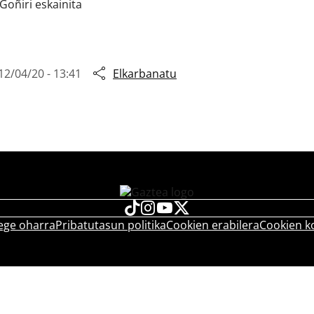
Goñiri eskainita
12/04/20 - 13:41
Elkarbanatu
ege oharra
Pribatutasun politika
Cookien erabilera
Cookien k