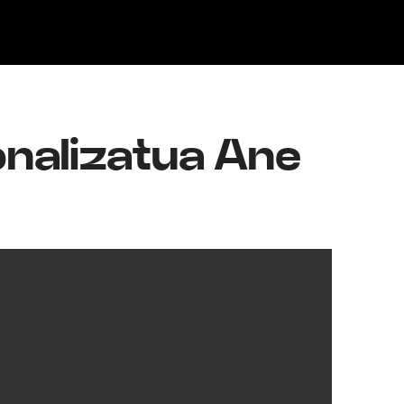
Klisk
onalizatua Ane