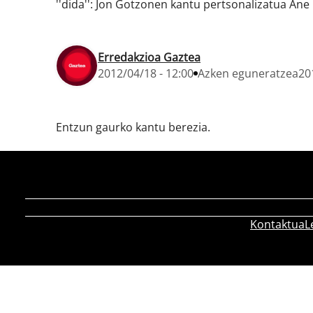
''dida'': Jon Gotzonen kantu pertsonalizatua Ane 
Erredakzioa Gaztea
2012/04/18 - 12:00
Azken eguneratzea
20
Entzun gaurko kantu berezia.
Kontaktua
L