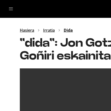
Irratia
Top Gaztea
Podcastak
Mus
Dida
Hasiera
Irratia
Dida
Gu
B Aldea
''dida'': Jon G
Bitan
Goñiri eskainita