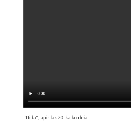
''Dida'', apirilak 20: kaiku deia