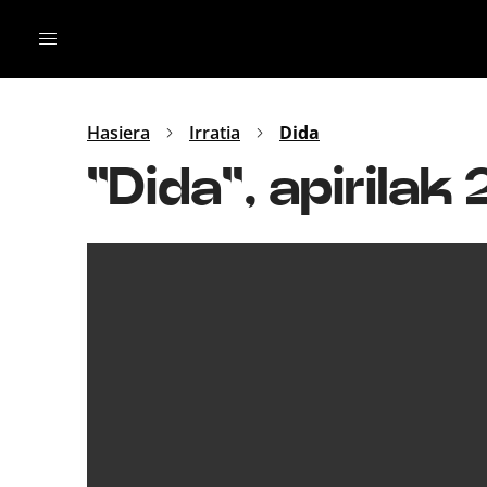
Irratia
Top Gaztea
Podcastak
Mus
Dida
Hasiera
Irratia
Dida
Gu
B Aldea
''Dida'', apirila
Bitan