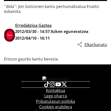
''dida'': Jon Gotzonen kantu pertsonalizatua Enaitzi
eskainita
Klisk
Erredakzioa Gaztea
2012/03/30 - 14:57
Azken eguneratzea
2012/04/10 - 16:11
Elkarbanatu
Entzun gaurko kantu berezia.
Kontaktua
Lege oharra
Pribatutasun politika
Cookien erabilera