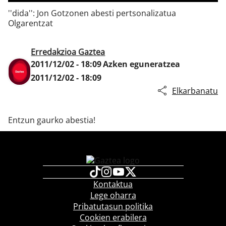
''dida'': Jon Gotzonen abesti pertsonalizatua
Olgarentzat
Klisk
Erredakzioa Gaztea
2011/12/02 - 18:09
Azken eguneratzea
2011/12/02 - 18:09
Elkarbanatu
Entzun gaurko abestia!
Kontaktua
Lege oharra
Pribatutasun politika
Cookien erabilera