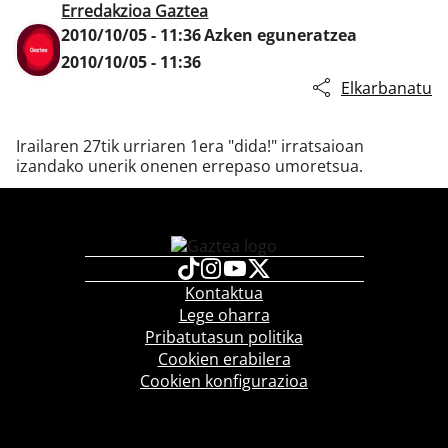
Erredakzioa Gaztea
2010/10/05 - 11:36
Azken eguneratzea
2010/10/05 - 11:36
Klisk
Elkarbanatu
Irailaren 27tik urriaren 1era "dida!" irratsaioan
izandako unerik onenen errepaso umoretsua.
Kontaktua
Lege oharra
Pribatutasun politika
Cookien erabilera
Cookien konfigurazioa