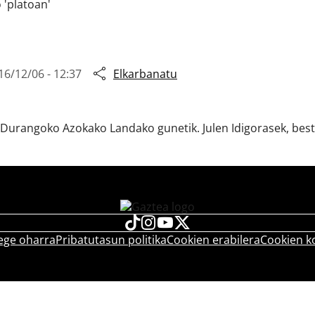
 'platoan'
16/12/06 - 12:37
Elkarbanatu
 Durangoko Azokako Landako gunetik. Julen Idigorasek, best
ege oharra
Pribatutasun politika
Cookien erabilera
Cookien k