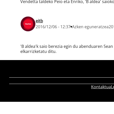
Vendetta taldeko Peio eta Enriko, 'B aldea' saioko
eitb
2016/12/06 - 12:37
Azken eguneratzea
20
'B aldea'k saio berezia egin du abenduaren 5ean
elkarrizketatu ditu.
Kontaktua
L