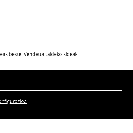
eak beste, Vendetta taldeko kideak
onfigurazioa