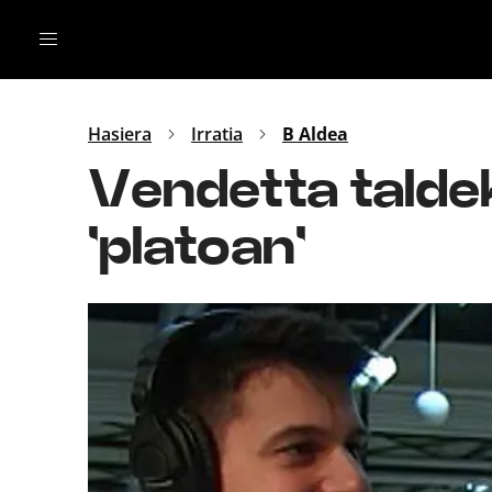
Irratia
Top Gaztea
Podcastak
Mus
Dida
Hasiera
Irratia
B Aldea
Gu
B Aldea
Vendetta taldek
Bitan
'platoan'