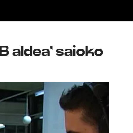
Klisk
B aldea' saioko