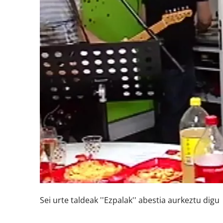
Sei urte taldeak ''Ezpalak'' abestia aurkeztu digu