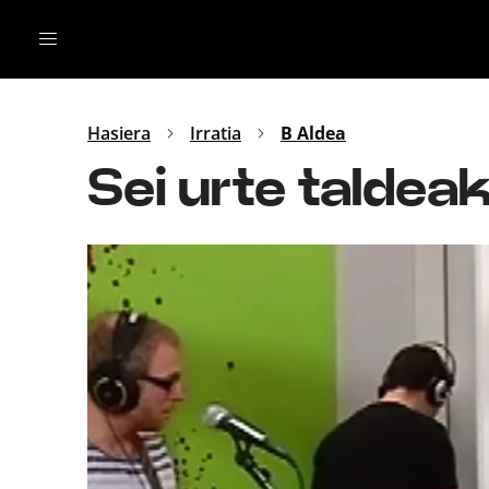
Irratia
Top Gaztea
Podcastak
Mus
Dida
Hasiera
Irratia
B Aldea
Gu
B Aldea
Sei urte taldeak
Bitan