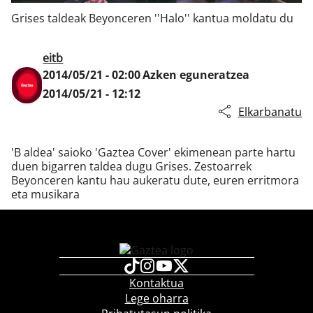
Grises taldeak Beyonceren ''Halo'' kantua moldatu du
Klisk
eitb
2014/05/21 - 02:00
Azken eguneratzea
2014/05/21 - 12:12
Elkarbanatu
'B aldea' saioko 'Gaztea Cover' ekimenean parte hartu
duen bigarren taldea dugu Grises. Zestoarrek
Beyonceren kantu hau aukeratu dute, euren erritmora
eta musikara
Kontaktua
Lege oharra