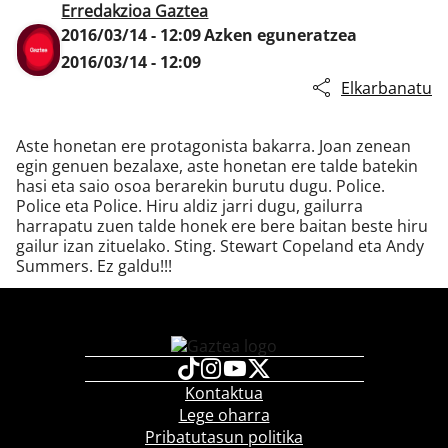
Erredakzioa Gaztea
2016/03/14 - 12:09
Azken eguneratzea
2016/03/14 - 12:09
Klisk
Elkarbanatu
Aste honetan ere protagonista bakarra. Joan zenean
egin genuen bezalaxe, aste honetan ere talde batekin
hasi eta saio osoa berarekin burutu dugu. Police.
Police eta Police. Hiru aldiz jarri dugu, gailurra
harrapatu zuen talde honek ere bere baitan beste hiru
gailur izan zituelako. Sting. Stewart Copeland eta Andy
Summers. Ez galdu!!!
Kontaktua
Lege oharra
Pribatutasun politika