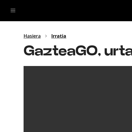
Irratia
Top Gaztea
Podcastak
Mus
Dida
Hasiera
Irratia
Gu
B Aldea
GazteaGO, urta
Bitan