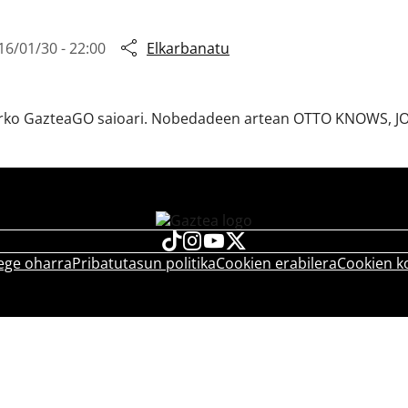
16/01/30 - 22:00
Elkarbanatu
gaurko GazteaGO saioari. Nobedadeen artean OTTO KNOWS, 
ege oharra
Pribatutasun politika
Cookien erabilera
Cookien k