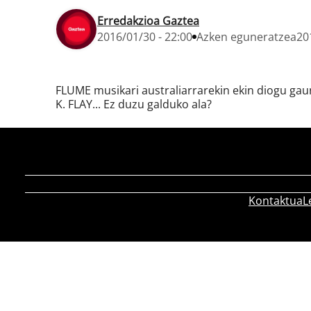
Erredakzioa Gaztea
2016/01/30 - 22:00
Azken eguneratzea
20
FLUME musikari australiarrarekin ekin diogu 
K. FLAY... Ez duzu galduko ala?
Kontaktua
L