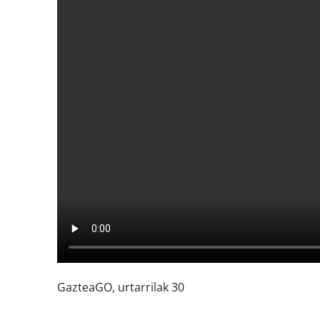
GazteaGO, urtarrilak 30