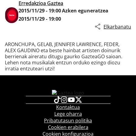
Erredakzioa Gaztea
2015/11/29 - 19:00
Azken eguneratzea
2015/11/29 - 19:00
Klisk
Elkarbanatu
ARONCHUPA, GELAB, JENNIFER LAWRENCE, FEDER,
ALEX GAUDINO eta beste hainbat artisten doinurik
berrienak aireratu ditugu gaurko GazteaGO saioan.
Lehen nota musikalak entzun orduko ezingo diozu
irratia entzuteari utzi!
Kontaktua
Lege oharra
Pribatutasun politika
Cookien erabilera
Cookien konfigurazioa