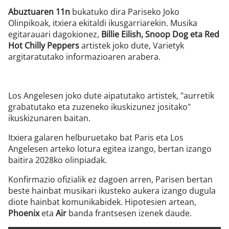
Abuztuaren 11n
bukatuko dira Pariseko Joko
Olinpikoak, itxiera ekitaldi ikusgarriarekin. Musika
egitarauari dagokionez,
Billie Eilish, Snoop Dog eta Red
Hot Chilly Peppers
artistek joko dute, Varietyk
argitaratutako informazioaren arabera.
Los Angelesen joko dute aipatutako artistek, "aurretik
grabatutako eta zuzeneko ikuskizunez jositako"
ikuskizunaren baitan.
Itxiera galaren helburuetako bat Paris eta Los
Angelesen arteko lotura egitea izango, bertan izango
baitira 2028ko olinpiadak.
Konfirmazio ofizialik ez dagoen arren, Parisen bertan
beste hainbat musikari ikusteko aukera izango dugula
diote hainbat komunikabidek. Hipotesien artean,
Phoenix
eta
Air
banda frantsesen izenek daude.