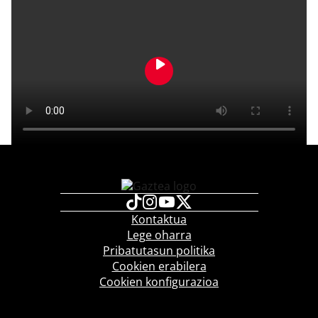
Kontaktua
Lege oharra
Pribatutasun politika
Cookien erabilera
Cookien konfigurazioa