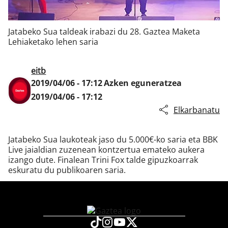
Jatabeko Sua taldeak irabazi du 28. Gaztea Maketa
Klisk
Lehiaketako lehen saria
eitb
2019/04/06 - 17:12
Azken eguneratzea
2019/04/06 - 17:12
Elkarbanatu
Jatabeko Sua laukoteak jaso du 5.000€-ko saria eta BBK
Live jaialdian zuzenean kontzertua emateko aukera
izango dute. Finalean Trini Fox talde gipuzkoarrak
eskuratu du publikoaren saria.