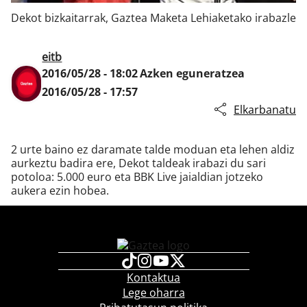
Dekot bizkaitarrak, Gaztea Maketa Lehiaketako irabazle
Klisk
eitb
2016/05/28 - 18:02
Azken eguneratzea
2016/05/28 - 17:57
Elkarbanatu
2 urte baino ez daramate talde moduan eta lehen aldiz
aurkeztu badira ere, Dekot taldeak irabazi du sari
potoloa: 5.000 euro eta BBK Live jaialdian jotzeko
aukera ezin hobea.
Kontaktua
Lege oharra