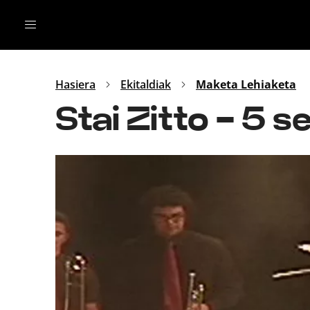
Irratia
Top Gaztea
Podcastak
Mus
Dida
Hasiera
Ekitaldiak
Maketa Lehiaketa
Gu
B Aldea
Stai Zitto - 5 s
Bitan