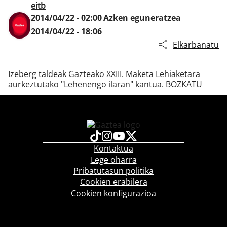
eitb
2014/04/22 - 02:00
Azken eguneratzea
2014/04/22 - 18:06
Klisk
Elkarbanatu
Izeberg taldeak Gazteako XXIII. Maketa Lehiaketara
aurkeztutako "Lehenengo ilaran" kantua. BOZKATU
Kontaktua
Lege oharra
Pribatutasun politika
Cookien erabilera
Cookien konfigurazioa