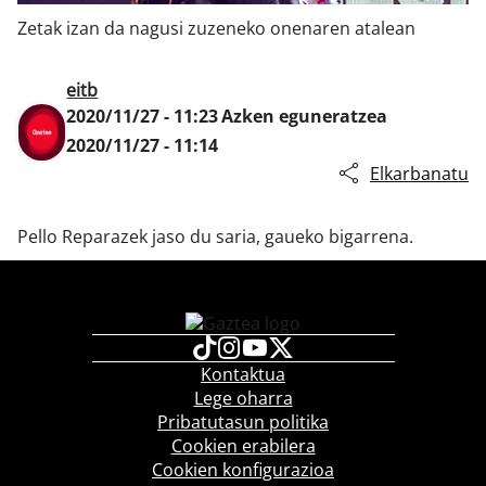
Zetak izan da nagusi zuzeneko onenaren atalean
Klisk
eitb
2020/11/27 - 11:23
Azken eguneratzea
2020/11/27 - 11:14
Elkarbanatu
Pello Reparazek jaso du saria, gaueko bigarrena.
Kontaktua
Lege oharra
Pribatutasun politika
Cookien erabilera
Cookien konfigurazioa