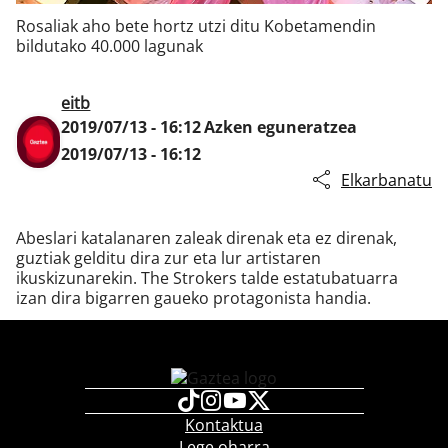
Rosaliak aho bete hortz utzi ditu Kobetamendin
bildutako 40.000 lagunak
Klisk
eitb
2019/07/13 - 16:12
Azken eguneratzea
2019/07/13 - 16:12
Elkarbanatu
Abeslari katalanaren zaleak direnak eta ez direnak,
guztiak gelditu dira zur eta lur artistaren
ikuskizunarekin. The Strokers talde estatubatuarra
izan dira bigarren gaueko protagonista handia.
Kontaktua
Lege oharra