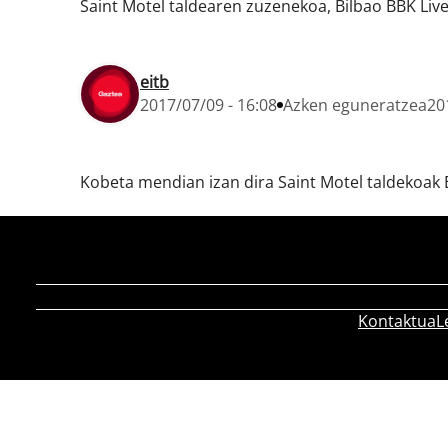
Saint Motel taldearen zuzenekoa, Bilbao BBK Live
eitb
2017/07/09 - 16:08
Azken eguneratzea
20
Kobeta mendian izan dira Saint Motel taldekoak 
Kontaktua
L