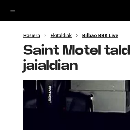
Irratia
Top Gaztea
Podcastak
Mus
Dida
Hasiera
Ekitaldiak
Bilbao BBK Live
Gu
B Aldea
Saint Motel tal
Bitan
jaialdian