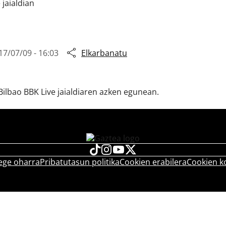
 jaialdian
17/07/09 - 16:03
Elkarbanatu
Bilbao BBK Live jaialdiaren azken egunean.
ege oharra
Pribatutasun politika
Cookien erabilera
Cookien k