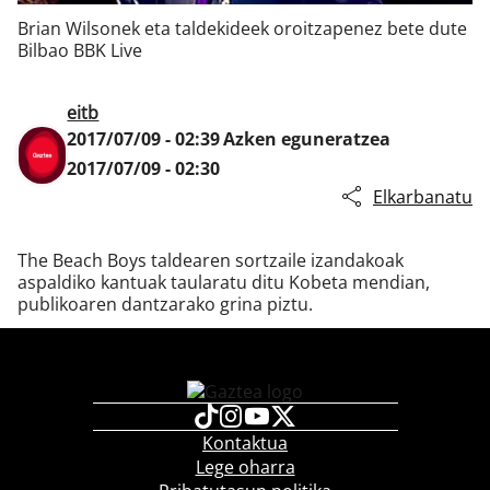
Brian Wilsonek eta taldekideek oroitzapenez bete dute
Bilbao BBK Live
Klisk
eitb
2017/07/09 - 02:39
Azken eguneratzea
2017/07/09 - 02:30
Elkarbanatu
The Beach Boys taldearen sortzaile izandakoak
aspaldiko kantuak taularatu ditu Kobeta mendian,
publikoaren dantzarako grina piztu.
Kontaktua
Lege oharra