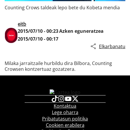
Counting Crows taldeak lepo bete du Kobeta mendia
Klisk
eitb
2015/07/10 - 00:23
Azken eguneratzea
2015/07/10 - 00:17
Elkarbanatu
Milaka jarraitzaile hurbildu dira Bilbora, Counting
Crowsen kontzertuaz gozatzera.
Kontaktua
Lege oharra
Pribatutasun politika
Cookien erabilera