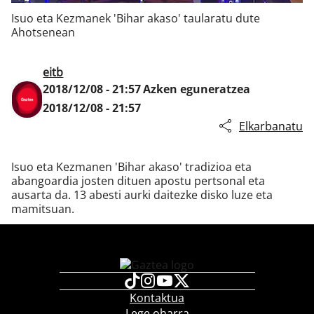
Isuo eta Kezmanek 'Bihar akaso' taularatu dute
Ahotsenean
Klisk
eitb
2018/12/08 - 21:57
Azken eguneratzea
2018/12/08 - 21:57
Elkarbanatu
Isuo eta Kezmanen 'Bihar akaso' tradizioa eta
abangoardia josten dituen apostu pertsonal eta
ausarta da. 13 abesti aurki daitezke disko luze eta
mamitsuan.
Kontaktua
Lege oharra