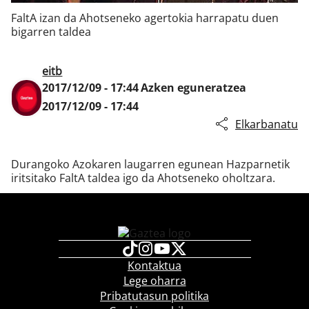
FaltA izan da Ahotseneko agertokia harrapatu duen
bigarren taldea
Klisk
eitb
2017/12/09 - 17:44
Azken eguneratzea
2017/12/09 - 17:44
Elkarbanatu
Durangoko Azokaren laugarren egunean Hazparnetik
iritsitako FaltA taldea igo da Ahotseneko oholtzara.
Kontaktua
Lege oharra
Pribatutasun politika