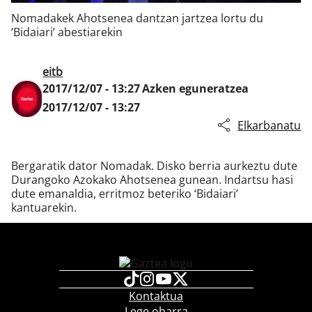
Nomadakek Ahotsenea dantzan jartzea lortu du
‘Bidaiari’ abestiarekin
Klisk
eitb
2017/12/07 - 13:27
Azken eguneratzea
2017/12/07 - 13:27
Elkarbanatu
Bergaratik dator Nomadak. Disko berria aurkeztu dute
Durangoko Azokako Ahotsenea gunean. Indartsu hasi
dute emanaldia, erritmoz beteriko ‘Bidaiari’
kantuarekin.
Kontaktua
Lege oharra