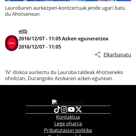
Laurobaren aurkezpen-kontzertuak jende ugari batu
du Ahotsenean
Klisk
eitb
2016/12/07 - 11:05
Azken eguneratzea
2016/12/07 - 11:05
Elkarbanatu
'IV' diskoa aurkeztu du Lauroba taldeak Ahotseneko
oholtzan, Durangoko Azokaren azken egunean.
Kontaktua
Lege oharra
Pribatutasun politika