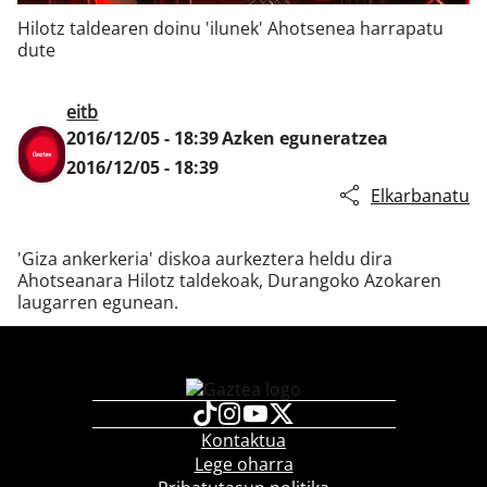
Hilotz taldearen doinu 'ilunek' Ahotsenea harrapatu
dute
Klisk
eitb
2016/12/05 - 18:39
Azken eguneratzea
2016/12/05 - 18:39
Elkarbanatu
'Giza ankerkeria' diskoa aurkeztera heldu dira
Ahotseanara Hilotz taldekoak, Durangoko Azokaren
laugarren egunean.
Kontaktua
Lege oharra