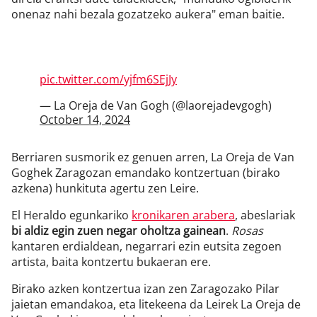
onenaz nahi bezala gozatzeko aukera" eman baitie.
pic.twitter.com/yjfm6SEjJy
— La Oreja de Van Gogh (@laorejadevgogh)
October 14, 2024
Berriaren susmorik ez genuen arren, La Oreja de Van
Goghek Zaragozan emandako kontzertuan (birako
azkena) hunkituta agertu zen Leire.
El Heraldo egunkariko
kronikaren arabera
, abeslariak
bi aldiz egin zuen negar oholtza gainean
.
Rosas
kantaren erdialdean, negarrari ezin eutsita zegoen
artista, baita kontzertu bukaeran ere.
Birako azken kontzertua izan zen Zaragozako Pilar
jaietan emandakoa, eta litekeena da Leirek La Oreja de