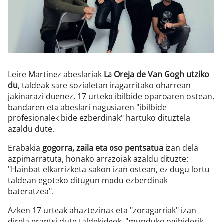
Klisk
Leire Martinez abeslariak
La Oreja de Van Gogh utziko
du
, taldeak sare sozialetan iragarritako oharrean
jakinarazi duenez. 17 urteko ibilbide oparoaren ostean,
bandaren eta abeslari nagusiaren "ibilbide
profesionalek bide ezberdinak" hartuko dituztela
azaldu dute.
Erabakia
gogorra, zaila eta oso pentsatua
izan dela
azpimarratuta, honako arrazoiak azaldu dituzte:
"Hainbat elkarrizketa sakon izan ostean, ez dugu lortu
taldean egoteko ditugun modu ezberdinak
bateratzea".
Azken 17 urteak ahaztezinak eta "zoragarriak" izan
direla erantsi dute taldekideek, "munduko ogibiderik