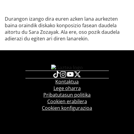
Durangon izango dira euren azken lana aurkezten
baina oraindik diskako konposizio fasean daudela
aitortu du Sara Zozayak. Ala ere, oso pozik daudela
adierazi du egiten ari diren lanarekin.
Kontaktua
Lege oharra
Pribatutasun politika
Cookien erabilera
Cookien konfigurazioa