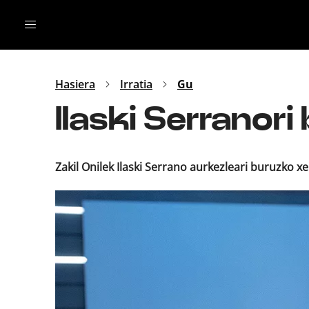
Irratia
Top Gaztea
Podcastak
Mus
Dida
Hasiera
Irratia
Gu
Gu
B Aldea
Ilaski Serranori
Bitan
Zakil Onilek Ilaski Serrano aurkezleari buruzko 