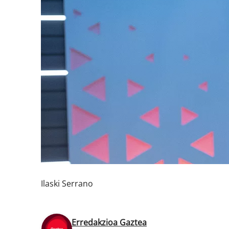
Ilaski Serrano
Erredakzioa Gaztea