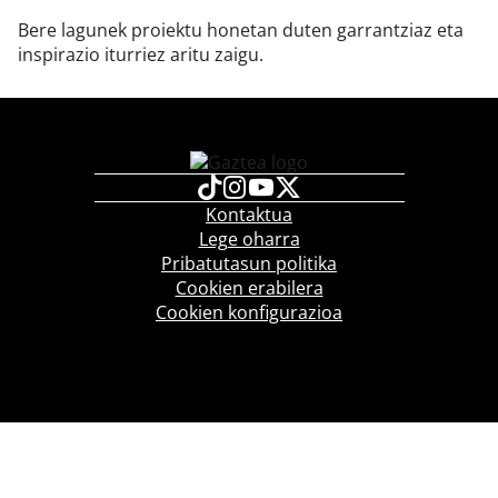
Bere lagunek proiektu honetan duten garrantziaz eta
inspirazio iturriez aritu zaigu.
Kontaktua
Lege oharra
Pribatutasun politika
Cookien erabilera
Cookien konfigurazioa