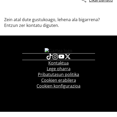
Elkarbanatu
Zein atal dute gustukoago, lehena ala bigarrena?
Klisk
Entzun zer kontatu diguten.
Kontaktua
Lege oharra
Pribatutasun politika
Cookien erabilera
Cookien konfigurazioa