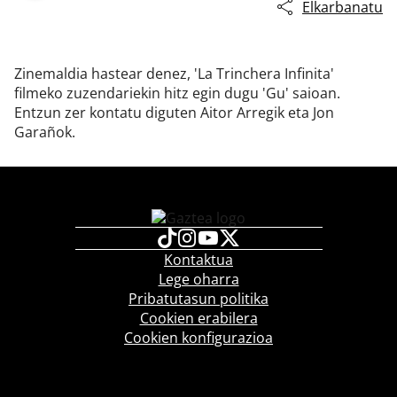
Elkarbanatu
Zinemaldia hastear denez, 'La Trinchera Infinita'
filmeko zuzendariekin hitz egin dugu 'Gu' saioan.
Entzun zer kontatu diguten Aitor Arregik eta Jon
Garañok.
Kontaktua
Lege oharra
Pribatutasun politika
Cookien erabilera
Cookien konfigurazioa