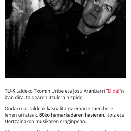
Klisk
TU-K
taldeko Txomin Uribe eta Josu Aranbarri
"Dida!"
n
izan dira, taldearen itzulera hizpide,
Ondarroar taldeak kasualitatez eman zituen bere
lehen urratsak,
80ko hamarkadaren hasieran
, Itoiz eta
Hertzainaken musikaren eraginpean.