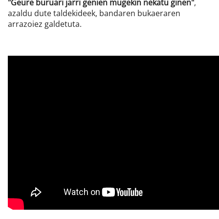
"Geure buruari jarri genien mugekin nekatu ginen"
,
azaldu dute taldekideek, bandaren bukaeraren
arrazoiez galdetuta.