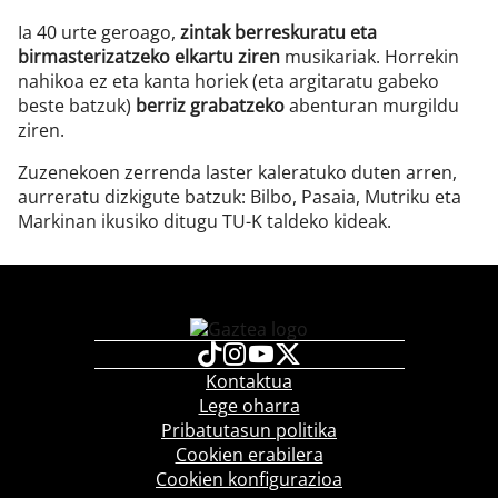
Ia 40 urte geroago,
zintak berreskuratu eta
birmasterizatzeko elkartu ziren
musikariak. Horrekin
nahikoa ez eta kanta horiek (eta argitaratu gabeko
beste batzuk)
berriz grabatzeko
abenturan murgildu
ziren.
Zuzenekoen zerrenda laster kaleratuko duten arren,
aurreratu dizkigute batzuk: Bilbo, Pasaia, Mutriku eta
Markinan ikusiko ditugu TU-K taldeko kideak.
Kontaktua
Lege oharra
Pribatutasun politika
Cookien erabilera
Cookien konfigurazioa