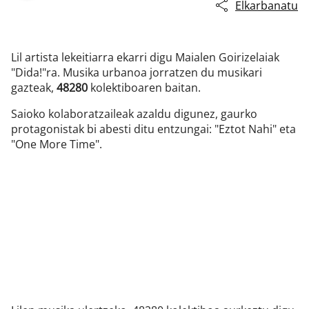
Elkarbanatu
Lil artista lekeitiarra ekarri digu Maialen Goirizelaiak
"Dida!"ra. Musika urbanoa jorratzen du musikari
gazteak,
48280
kolektiboaren baitan.
Saioko kolaboratzaileak azaldu digunez, gaurko
protagonistak bi abesti ditu entzungai: "Eztot Nahi" eta
"One More Time".