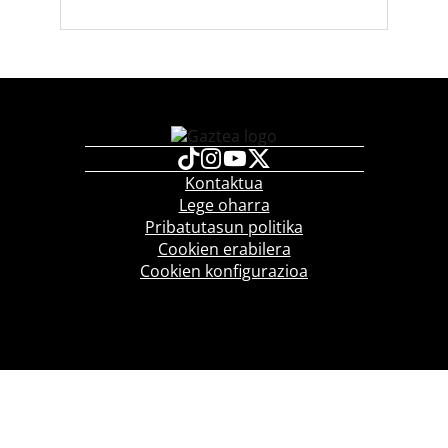
Kontaktua
Lege oharra
Pribatutasun politika
Cookien erabilera
Cookien konfigurazioa