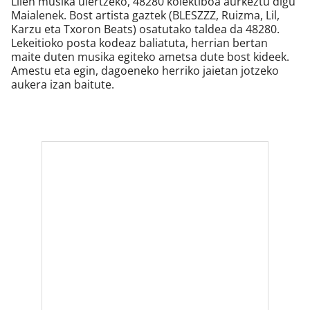
Lilen musika ulertzeko, 48280 kolektiboa aurkeztu digu
Maialenek. Bost artista gaztek (BLESZZZ, Ruizma, Lil,
Karzu eta Txoron Beats) osatutako taldea da 48280.
Lekeitioko posta kodeaz baliatuta, herrian bertan
maite duten musika egiteko ametsa dute bost kideek.
Amestu eta egin, dagoeneko herriko jaietan jotzeko
aukera izan baitute.