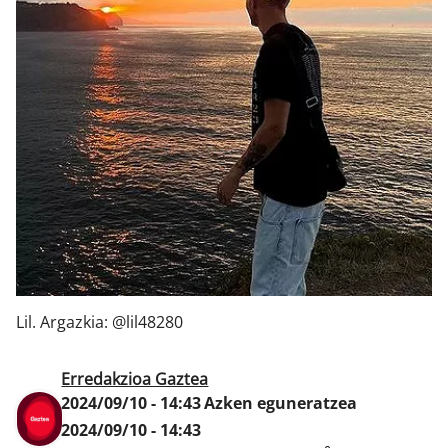
Klisk
Lil. Argazkia: @lil48280
Erredakzioa Gaztea
2024/09/10 - 14:43
Azken eguneratzea
2024/09/10 - 14:43