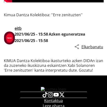
Kimua Dantza Kolektiboa: ''Erre zenituzten''
Klisk
eitb
2021/06/25 - 15:58
Azken eguneratzea
2021/06/25 - 15:58
Elkarbanatu
KIMUA Dantza Kolektiboa ikasturteko azken DIDAn izan
da zuzeneko ikuskizuna eskaintzen Xabi Solanoren
'Erre zenituzten' kanta interpretatu dute. Gozatu!
Kontaktua
Lege oharra