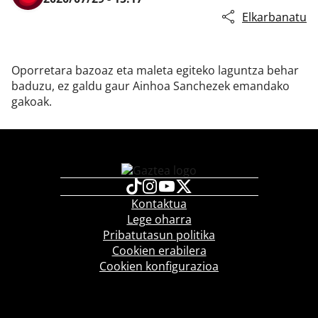
Elkarbanatu
Oporretara bazoaz eta maleta egiteko laguntza behar
baduzu, ez galdu gaur Ainhoa Sanchezek emandako
gakoak.
Kontaktua
Lege oharra
Pribatutasun politika
Cookien erabilera
Cookien konfigurazioa