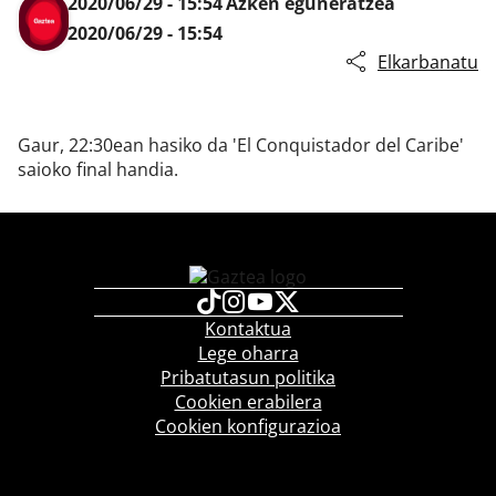
2020/06/29 - 15:54
Azken eguneratzea
2020/06/29 - 15:54
Elkarbanatu
Klisk
Gaur, 22:30ean hasiko da 'El Conquistador del Caribe'
saioko final handia.
Kontaktua
Lege oharra
Pribatutasun politika
Cookien erabilera
Cookien konfigurazioa