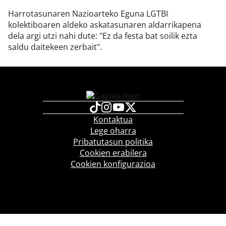
Harrotasunaren Nazioarteko Eguna LGTBI
kolektiboaren aldeko askatasunaren aldarrikapena
dela argi utzi nahi dute: "Ez da festa bat soilik ezta
saldu daitekeen zerbait".
Kontaktua
Lege oharra
Pribatutasun politika
Cookien erabilera
Cookien konfigurazioa