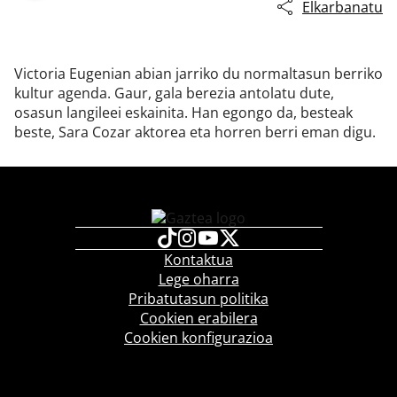
Elkarbanatu
Victoria Eugenian abian jarriko du normaltasun berriko
kultur agenda. Gaur, gala berezia antolatu dute,
osasun langileei eskainita. Han egongo da, besteak
beste, Sara Cozar aktorea eta horren berri eman digu.
Kontaktua
Lege oharra
Pribatutasun politika
Cookien erabilera
Cookien konfigurazioa