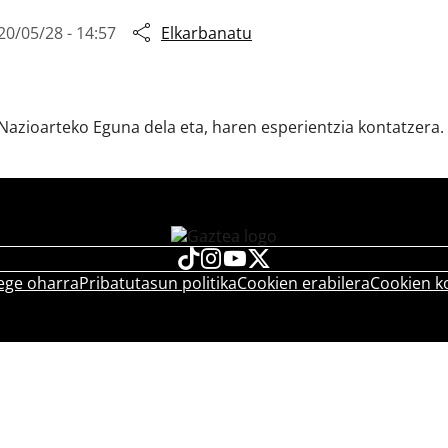
20/05/28 - 14:57
Elkarbanatu
 Nazioarteko Eguna dela eta, haren esperientzia kontatzera.
ege oharra
Pribatutasun politika
Cookien erabilera
Cookien k