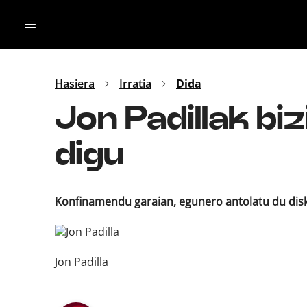
Irratia
Top Gaztea
Podcastak
Mus
Dida
Hasiera
Irratia
Dida
Gu
B Aldea
Jon Padillak biz
Bitan
digu
Konfinamendu garaian, egunero antolatu du disko
Jon Padilla