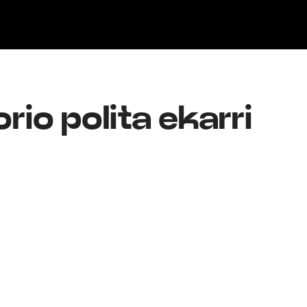
Klisk
rio polita ekarri