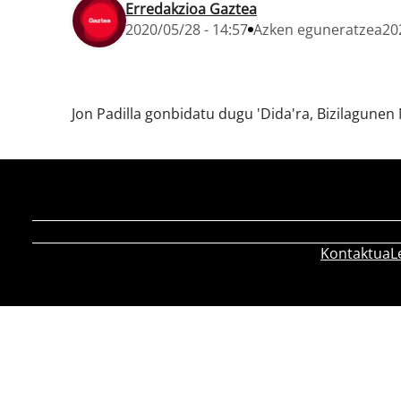
Erredakzioa Gaztea
2020/05/28 - 14:57
Azken eguneratzea
20
Jon Padilla gonbidatu dugu 'Dida'ra, Bizilagunen
Kontaktua
L