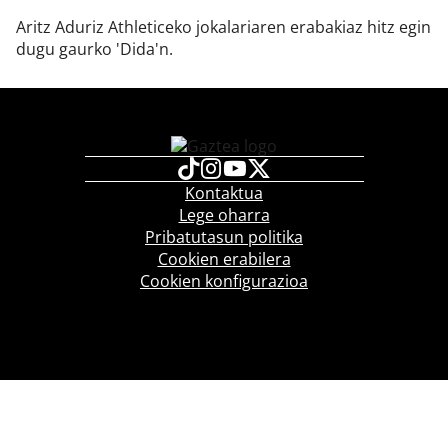
Aritz Aduriz Athleticeko jokalariaren erabakiaz hitz egin
dugu gaurko 'Dida'n.
Kontaktua
Lege oharra
Pribatutasun politika
Cookien erabilera
Cookien konfigurazioa