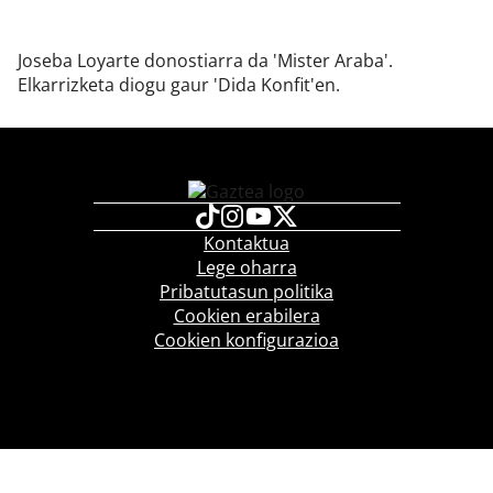
Joseba Loyarte donostiarra da 'Mister Araba'.
Elkarrizketa diogu gaur 'Dida Konfit'en.
Klisk
Kontaktua
Lege oharra
Pribatutasun politika
Cookien erabilera
Cookien konfigurazioa