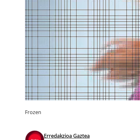
Frozen
Erredakzioa Gaztea