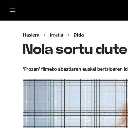
Irratia
Top Gaztea
Podcastak
Mus
Dida
Hasiera
Irratia
Dida
Gu
B Aldea
Nola sortu dute
Bitan
'Frozen' filmeko abestiaren euskal bertsioaren i