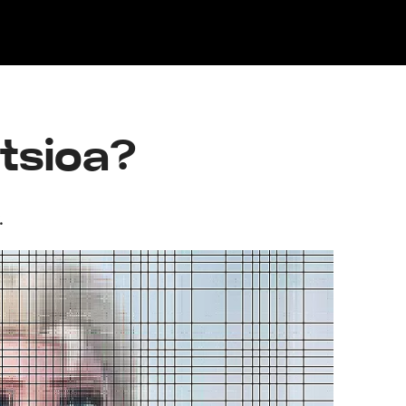
Klisk
rtsioa?
.