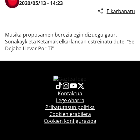
2020/05/13 - 14:23
Elkarbanatu
Klisk
Musika proposamen berezia egin dizuegu gaur.
Sonakayk eta Ketamak elkarlanean estreinatu dute: "Se
Dejaba Llevar Por Ti".
Kontaktua
Lege oharra
Pribatutasun politika
Cookien erabilera
Cookien konfigurazioa