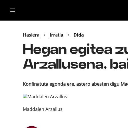
Irratia
Top Gaztea
Podcastak
Mus
Dida
Hasiera
Irratia
Dida
Gu
B Aldea
Hegan egitea z
Bitan
Arzallusena, ba
Konfinatuta egonda ere, astero abesten digu Madd
Maddalen Arzallus