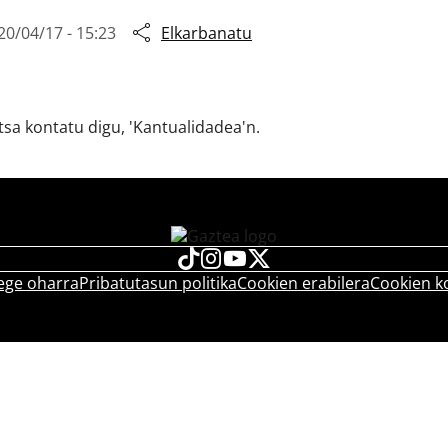
20/04/17 - 15:23
Elkarbanatu
sa kontatu digu, 'Kantualidadea'n.
ege oharra
Pribatutasun politika
Cookien erabilera
Cookien k