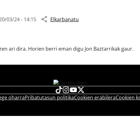
20/03/24 - 14:15
Elkarbanatu
tzen ari dira. Horien berri eman digu Jon Baztarrikak gaur.
ege oharra
Pribatutasun politika
Cookien erabilera
Cookien k