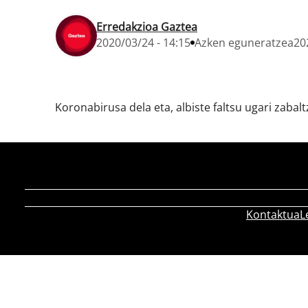
Erredakzioa Gaztea
2020/03/24 - 14:15
Azken eguneratzea
20
Koronabirusa dela eta, albiste faltsu ugari zabal
Kontaktua
L