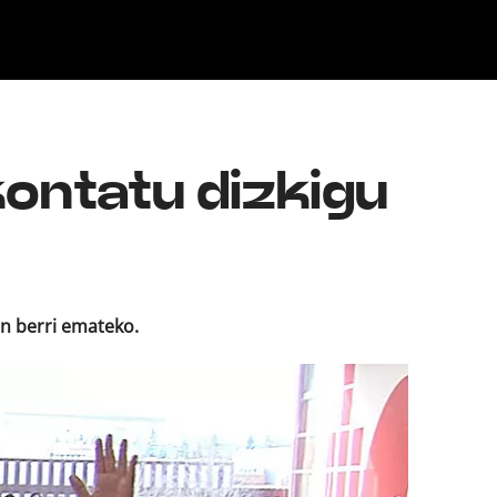
Klisk
kontatu dizkigu
en berri emateko.