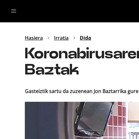
Irratia
Top Gaztea
Podcastak
Mus
Dida
Hasiera
Irratia
Dida
Gu
B Aldea
Koronabirusare
Bitan
Baztak
Gasteiztik sartu da zuzenean Jon Baztarrika gur